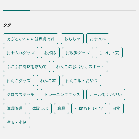
タグ
あざとかわいいは教育方針
おもちゃ
お手入れ
お手入れグッズ
お掃除
お散歩グッズ
しつけ・芸
ぷにぷに肉球を求めて
わんこのお出かけスポット
わんこグッズ
わんこ本
わんこ飯・おやつ
クロスステッチ
トレーニンググッズ
ボールをください
体調管理
体験レポ
寝具
小虎のトリセツ
日常
洋服・小物