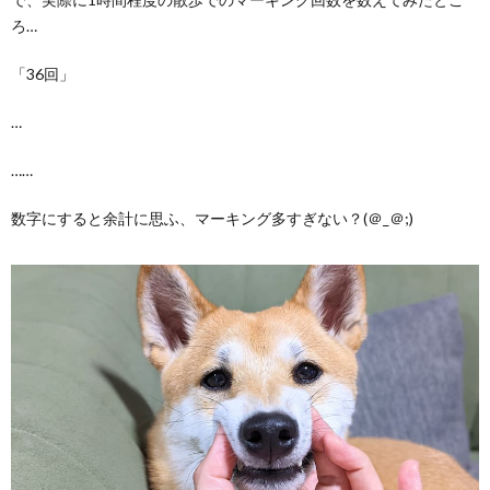
ろ…
「36回」
…
……
数字にすると余計に思ふ、マーキング多すぎない？(＠_＠;)