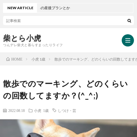
ンとか愛犬込みの産後プランとか
NEW ARTICLE
柴とら小虎
つんデレ柴犬と暮らすまったりライフ
小虎 1歳
散歩でのマーキング、どのくらいの回数してますか？(
HOME
HOM
散歩でのマーキング、どのくらい
小
の回数してますか？(^_^;)
虎
小
2022.08.18
小虎 1歳
しつけ・芸
と
虎