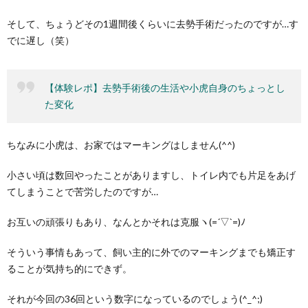
そして、ちょうどその1週間後くらいに去勢手術だったのですが…す
でに遅し（笑）
【体験レポ】去勢手術後の生活や小虎自身のちょっとし
た変化
ちなみに小虎は、お家ではマーキングはしません(^^)
小さい頃は数回やったことがありますし、トイレ内でも片足をあげ
てしまうことで苦労したのですが…
お互いの頑張りもあり、なんとかそれは克服ヽ(=´▽`=)ﾉ
そういう事情もあって、飼い主的に外でのマーキングまでも矯正す
ることが気持ち的にできず。
それが今回の36回という数字になっているのでしょう(^_^;)