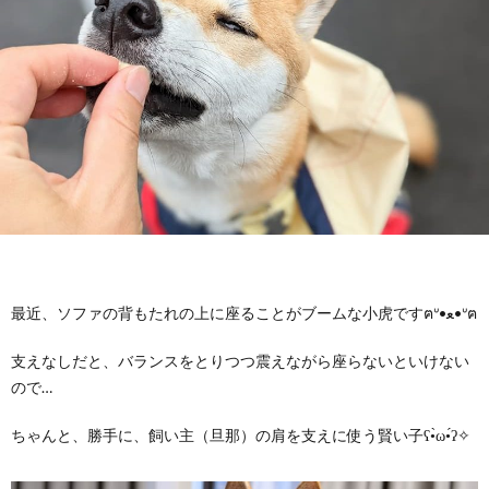
飼
の
い
成
主
長
記
録
最近、ソファの背もたれの上に座ることがブームな小虎ですฅᐡ•ﻌ•ᐡฅ
支えなしだと、バランスをとりつつ震えながら座らないといけない
ので…
ちゃんと、勝手に、飼い主（旦那）の肩を支えに使う賢い子ʕ•̀ω•́ʔ✧