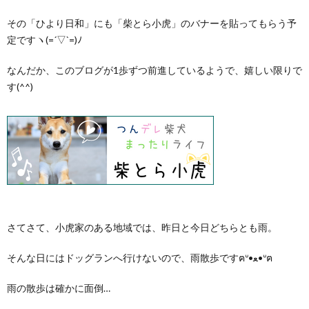
その「ひより日和」にも「柴とら小虎」のバナーを貼ってもらう予
定ですヽ(=´▽`=)ﾉ
なんだか、このブログが1歩ずつ前進しているようで、嬉しい限りで
す(^^)
さてさて、小虎家のある地域では、昨日と今日どちらとも雨。
そんな日にはドッグランへ行けないので、雨散歩ですฅᐡ•ﻌ•ᐡฅ
雨の散歩は確かに面倒…