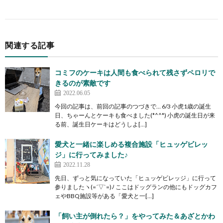
関連する記事
コミフのケーキは人間も食べられて残さずペロリで
きるのが素敵です
2022.06.05
今回の記事は、前回の記事のつづきで… 6/3 小虎1歳の誕生
日、ちゃーんとケーキも食べました(*^^*) 小虎の誕生日が来
る前、誕生日ケーキはどうしよ[…]
愛犬と一緒に楽しめる複合施設「ヒュッゲビレッ
ジ」に行ってみました♪
2022.11.28
先日、ずっと気になっていた「ヒュッゲビレッジ」に行って
参りましたヽ(=´▽`=)ﾉ ここはドッグランの他にもドッグカフ
ェやBBQ施設等がある「愛犬と一[…]
「飼い主が倒れたら？」をやってみた＆あざとかわ