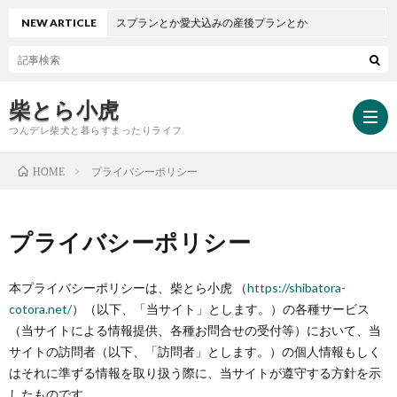
NEW ARTICLE
バースプランとか愛犬込みの産後プランとか
柴とら小虎
つんデレ柴犬と暮らすまったりライフ
プライバシーポリシー
HOME
HOM
プライバシーポリシー
小
本プライバシーポリシーは、柴とら小虎 （
https://shibatora-
cotora.net/
）（以下、「当サイト」とします。）の各種サービス
虎
小
（当サイトによる情報提供、各種お問合せの受付等）において、当
サイトの訪問者（以下、「訪問者」とします。）の個人情報もしく
と
虎
はそれに準ずる情報を取り扱う際に、当サイトが遵守する方針を示
したものです。