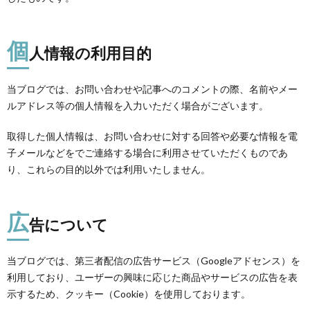
飼
の
個
い
成
人情報の利用目的
主
長
当ブログでは、お問い合わせや記事へのコメントの際、名前やメー
ルアドレス等の個人情報を入力いただく場合がございます。
記
取得した個人情報は、お問い合わせに対する回答や必要な情報を電
子メールなどをでご連絡する場合に利用させていただくものであ
録
り、これらの目的以外では利用いたしません。
広
告について
当ブログでは、第三者配信の広告サービス（Googleアドセンス）を
利用しており、ユーザーの興味に応じた商品やサービスの広告を表
示するため、クッキー（Cookie）を使用しております。