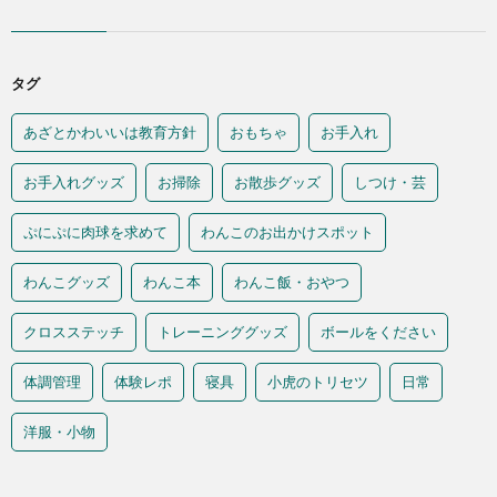
タグ
あざとかわいいは教育方針
おもちゃ
お手入れ
お手入れグッズ
お掃除
お散歩グッズ
しつけ・芸
ぷにぷに肉球を求めて
わんこのお出かけスポット
わんこグッズ
わんこ本
わんこ飯・おやつ
クロスステッチ
トレーニンググッズ
ボールをください
体調管理
体験レポ
寝具
小虎のトリセツ
日常
洋服・小物