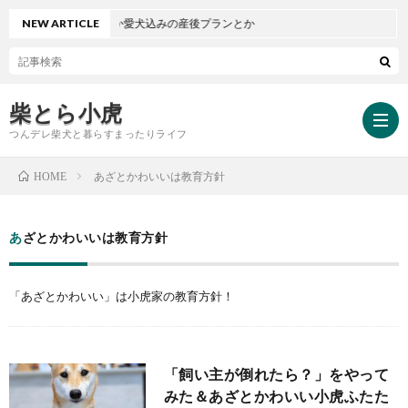
バースプランとか愛犬込みの産後プランとか
NEW ARTICLE
柴とら小虎
つんデレ柴犬と暮らすまったりライフ
あざとかわいいは教育方針
HOME
HOM
あざとかわいいは教育方針
小
「あざとかわいい」は小虎家の教育方針！
虎
小
と
虎
「飼い主が倒れたら？」をやって
みた＆あざとかわいい小虎ふたた