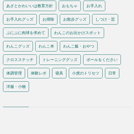
あざとかわいいは教育方針
おもちゃ
お手入れ
お手入れグッズ
お掃除
お散歩グッズ
しつけ・芸
ぷにぷに肉球を求めて
わんこのお出かけスポット
わんこグッズ
わんこ本
わんこ飯・おやつ
クロスステッチ
トレーニンググッズ
ボールをください
体調管理
体験レポ
寝具
小虎のトリセツ
日常
洋服・小物