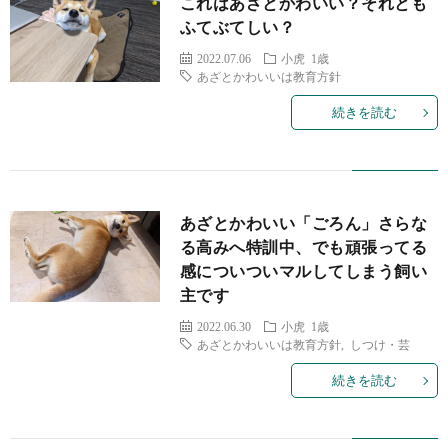
これはあざとかわいい？それとも
ふてぶてしい？
2022.07.06
小虎 1歳
あざとかわいいは教育方針
続きを読む
あざとかわいい「ごろん」さらな
る高みへ特訓中、でも頑張ってる
感についついマルしてしまう飼い
主です
2022.06.30
小虎 1歳
あざとかわいいは教育方針
,
しつけ・芸
続きを読む