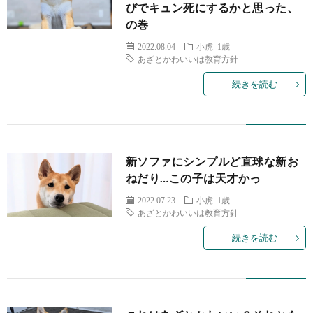
びでキュン死にするかと思った、
飼
の
の巻
い
成
2022.08.04
小虎 1歳
あざとかわいいは教育方針
主
長
続きを読む
記
録
新ソファにシンプルど直球な新お
ねだり…この子は天才かっ
2022.07.23
小虎 1歳
あざとかわいいは教育方針
続きを読む