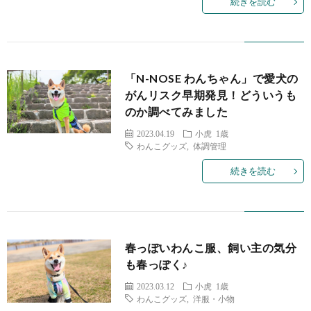
続きを読む
「N-NOSE わんちゃん」で愛犬の
がんリスク早期発見！どういうも
のか調べてみました
2023.04.19
小虎 1歳
わんこグッズ
,
体調管理
続きを読む
春っぽいわんこ服、飼い主の気分
も春っぽく♪
2023.03.12
小虎 1歳
わんこグッズ
,
洋服・小物