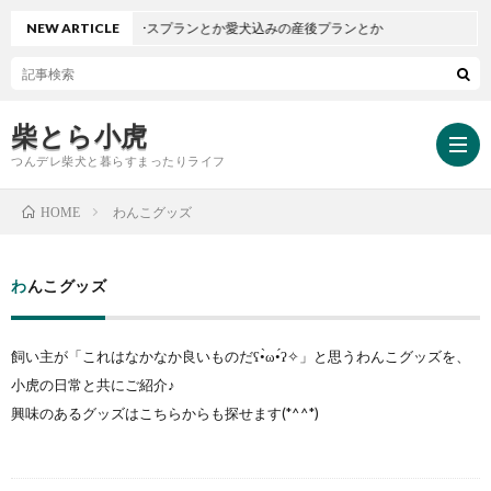
NEW ARTICLE
バースプランとか愛犬込みの産後プランとか
柴とら小虎
つんデレ柴犬と暮らすまったりライフ
わんこグッズ
HOME
HOM
わんこグッズ
小
飼い主が「これはなかなか良いものだʕ•̀ω•́ʔ✧」と思うわんこグッズを、
虎
小
小虎の日常と共にご紹介♪
興味のあるグッズはこちらからも探せます(*^^*)
と
虎