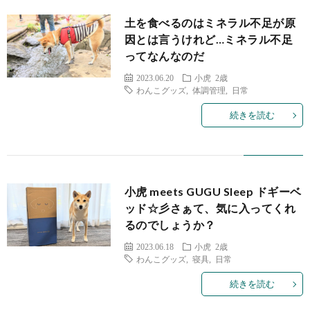
土を食べるのはミネラル不足が原
因とは言うけれど…ミネラル不足
ってなんなのだ
2023.06.20
小虎 2歳
わんこグッズ
,
体調管理
,
日常
続きを読む
小虎 meets GUGU Sleep ドギーベ
ッド☆彡さぁて、気に入ってくれ
るのでしょうか？
2023.06.18
小虎 2歳
わんこグッズ
,
寝具
,
日常
続きを読む