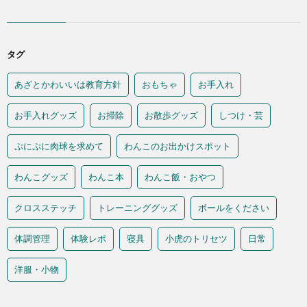
タグ
あざとかわいいは教育方針
おもちゃ
お手入れ
お手入れグッズ
お掃除
お散歩グッズ
しつけ・芸
ぷにぷに肉球を求めて
わんこのお出かけスポット
わんこグッズ
わんこ本
わんこ飯・おやつ
クロスステッチ
トレーニンググッズ
ボールをください
体調管理
体験レポ
寝具
小虎のトリセツ
日常
洋服・小物