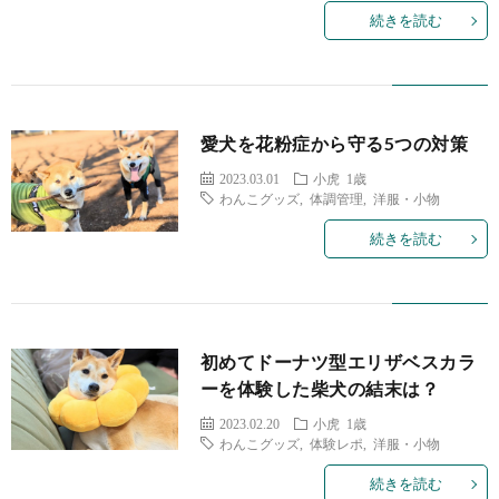
続きを読む
愛犬を花粉症から守る5つの対策
2023.03.01
小虎 1歳
わんこグッズ
,
体調管理
,
洋服・小物
続きを読む
初めてドーナツ型エリザベスカラ
ーを体験した柴犬の結末は？
2023.02.20
小虎 1歳
わんこグッズ
,
体験レポ
,
洋服・小物
続きを読む