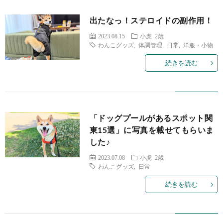
飼
の
出たなっ！ステロイドの副作用！
い
成
2023.08.15
小虎 2歳
わんこグッズ
,
体調管理
,
日常
,
洋服・小物
主
長
続きを読む
記
録
「ドッグプールがあるスポット関
東15選」に写真を載せてもらいま
した♪
2023.07.08
小虎 2歳
わんこグッズ
,
日常
続きを読む