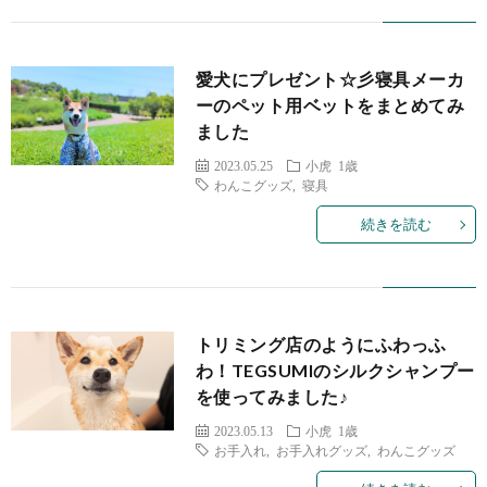
愛犬にプレゼント☆彡寝具メーカ
ーのペット用ベットをまとめてみ
ました
2023.05.25
小虎 1歳
わんこグッズ
,
寝具
続きを読む
トリミング店のようにふわっふ
わ！TEGSUMIのシルクシャンプー
を使ってみました♪
2023.05.13
小虎 1歳
お手入れ
,
お手入れグッズ
,
わんこグッズ