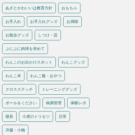
あざとかわいいは教育方針
おもちゃ
お手入れ
お手入れグッズ
お掃除
お散歩グッズ
しつけ・芸
ぷにぷに肉球を求めて
わんこのお出かけスポット
わんこグッズ
わんこ本
わんこ飯・おやつ
クロスステッチ
トレーニンググッズ
ボールをください
体調管理
体験レポ
寝具
小虎のトリセツ
日常
洋服・小物