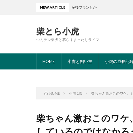
バースプランとか愛犬込みの産後プランとか
NEW ARTICLE
柴とら小虎
つんデレ柴犬と暮らすまったりライフ
HOME
小虎と飼い主
小虎の成長記
小虎 1歳
柴ちゃん激おこのワケ、
HOME
柴ちゃん激おこのワケ
しているのではなかろ