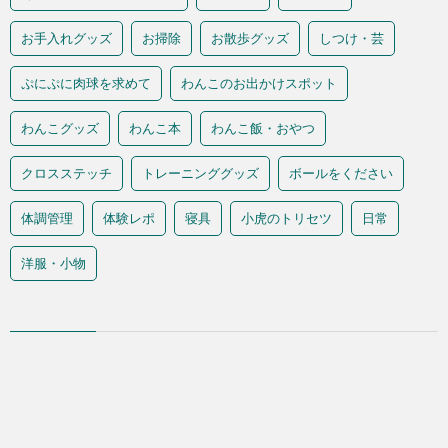
お手入れグッズ
お掃除
お散歩グッズ
しつけ・芸
ぷにぷに肉球を求めて
わんこのお出かけスポット
わんこグッズ
わんこ本
わんこ飯・おやつ
クロスステッチ
トレーニンググッズ
ボールをください
体調管理
体験レポ
寝具
小虎のトリセツ
日常
洋服・小物