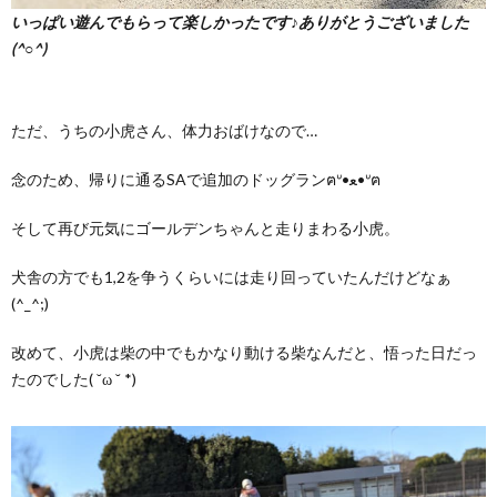
いっぱい遊んでもらって楽しかったです♪ありがとうございました
(^○^)
ただ、うちの小虎さん、体力おばけなので…
念のため、帰りに通るSAで追加のドッグランฅᐡ•ﻌ•ᐡฅ
そして再び元気にゴールデンちゃんと走りまわる小虎。
犬舎の方でも1,2を争うくらいには走り回っていたんだけどなぁ
(^_^;)
改めて、小虎は柴の中でもかなり動ける柴なんだと、悟った日だっ
たのでした( ˘ω ˘ *)