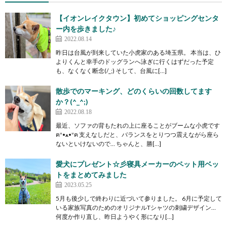
【イオンレイクタウン】初めてショッピングセンタ
ー内を歩きました♪
2022.08.14
昨日は台風が到来していた小虎家のある埼玉県。 本当は、ひ
よりくんと幸手のドッグランへ泳ぎに行くはずだった予定
も、なくなく断念(/_;) そして、台風に[…]
散歩でのマーキング、どのくらいの回数してます
か？(^_^;)
2022.08.18
最近、ソファの背もたれの上に座ることがブームな小虎です
ฅᐡ•ﻌ•ᐡฅ 支えなしだと、バランスをとりつつ震えながら座ら
ないといけないので… ちゃんと、勝[…]
愛犬にプレゼント☆彡寝具メーカーのペット用ベッ
トをまとめてみました
2023.05.25
5月も後少しで終わりに近づいて参りました。 6月に予定して
いる家族写真のためのオリジナルTシャツの刺繍デザイン…
何度か作り直し、昨日ようやく形になり[…]