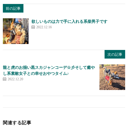
前の記事
欲しいものは力で手に入れる系柴男子です
2022.12.16
次の記事
龍と虎のお揃い黒スカジャンコーデ☆彡そして癒や
し系素敵女子との幸せおやつタイム♪
2022.12.20
関連する記事