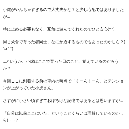
小虎がやんちゃすぎるので大丈夫かな？と少し心配ではありました
が…
特に止める必要もなく、互角に遊んでくれたのでひと安心(^^)
同じ犬舎で育った者同士、なにか通ずるものでもあったのかしら？(
˘ω ˘ *)
…というか、小虎はここで育った日のこと、覚えているのだろう
か？
今回ここに到着する前の車内の時点で「くーんくーん」とテンショ
ンが上がっていた小虎さん。
さすがに小さい頃すぎておぼろげな記憶ではあるとは思いますが…
「自分は以前ここにいた」ということくらいは理解しているのかし
ら(・・?