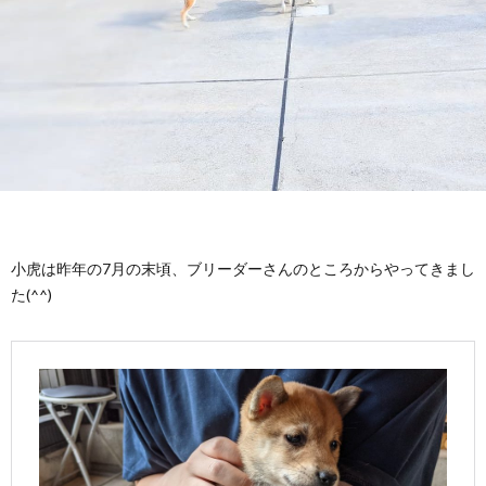
飼
の
い
成
主
長
記
録
小虎は昨年の7月の末頃、ブリーダーさんのところからやってきまし
た(^^)